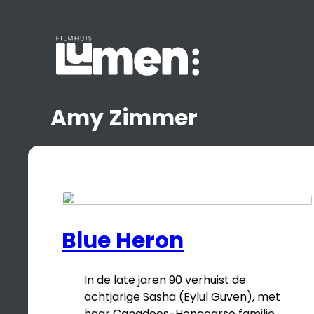
Ga
naar
de
inhoud
Amy Zimmer
Blue Heron
In de late jaren 90 verhuist de
achtjarige Sasha (Eylul Guven), met
haar Canadees-Hongaarse familie