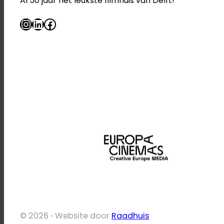
Al 50 jaar het leukste filmhuis van Delft!
Instagram
LinkedIn
Facebook
© 2026
·
Website door
Raadhuis