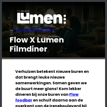
Ga
naar
de
Menu
inhoud
←
Terug naar overzicht
Flow X Lumen
Filmdiner
Verhuizen betekent nieuwe buren en
dat brengt leuke nieuwe
samenwerkingen. Samen geven we
de buurt meer glans! Kom lekker
dineren bij onze buren van
Flow
foodbar
en schuif daarna aan de
overkant van de Ireneboulevard bij