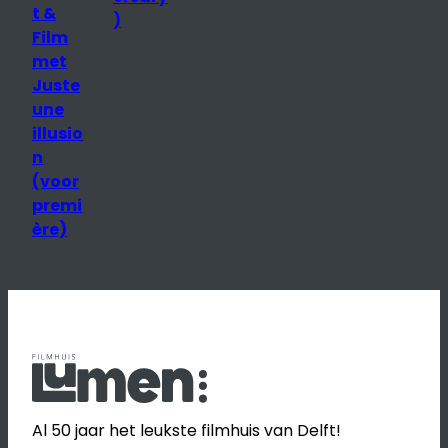
p
t &
)
Film
r
met
e
Juste
une
illusio
n
(voor
premi
ère)
Al 50 jaar het leukste filmhuis van Delft!