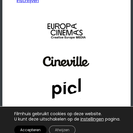
Inschrijven
Filmhuis gebruikt cookies op deze website.
U kunt deze uitschakelen op de
instellingen
pagina.
© 2026
·
Website door
Raadhuis
Privacybeleid
Accepteren
Afwijzen