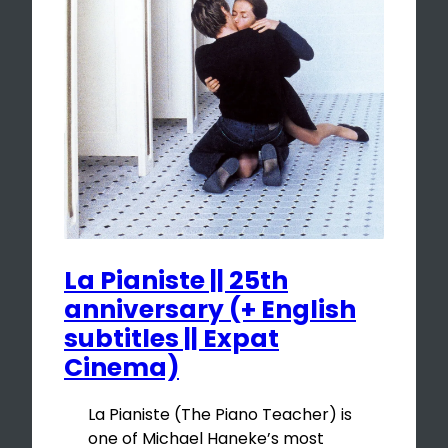
La Pianiste || 25th
anniversary (+ English
subtitles || Expat
Cinema)
La Pianiste (The Piano Teacher) is
one of Michael Haneke’s most