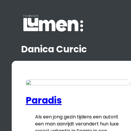
Ga
naar
de
inhoud
Danica Curcic
Paradis
Als een jong gezin tijdens een autorit
een man aanrijdt verandert hun luxe
resort vakantie in Spanje in een