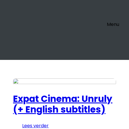
Menu
Expat Cinema: Unruly
(+ English subtitles)
Lees verder