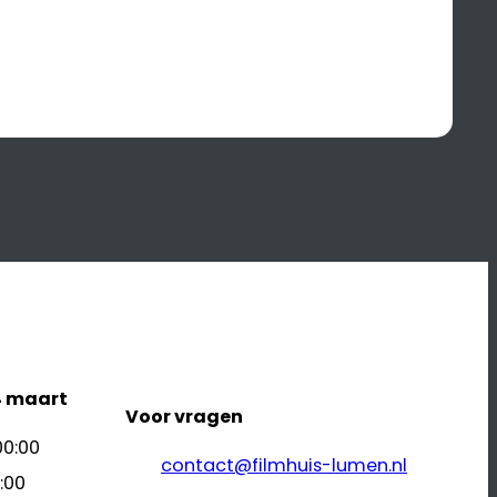
4 maart
Voor vragen
00:00
contact@filmhuis-lumen.nl
:00