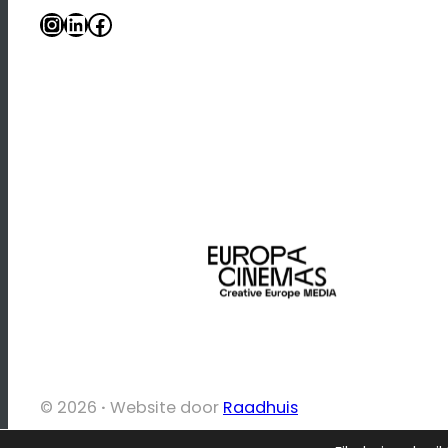
Instagram
LinkedIn
Facebook
© 2026
·
Website door
Raadhuis