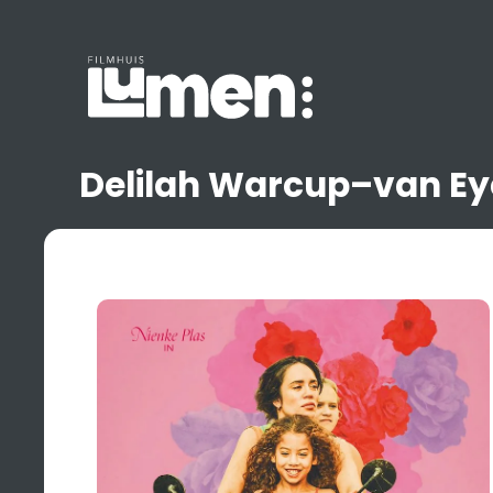
Ga
naar
de
inhoud
Delilah Warcup–van E