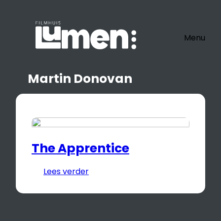
Ga
naar
de
Menu
inhoud
Martin Donovan
The Apprentice
Lees verder