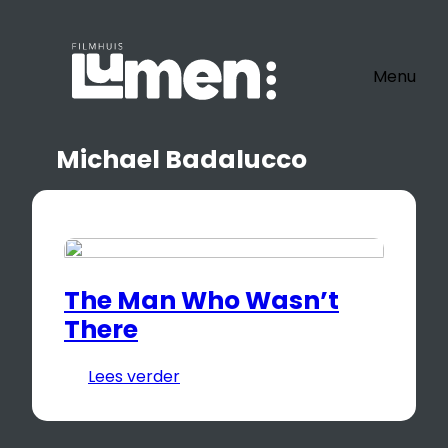
Ga
naar
de
Menu
inhoud
Michael Badalucco
The Man Who Wasn’t
There
Lees verder