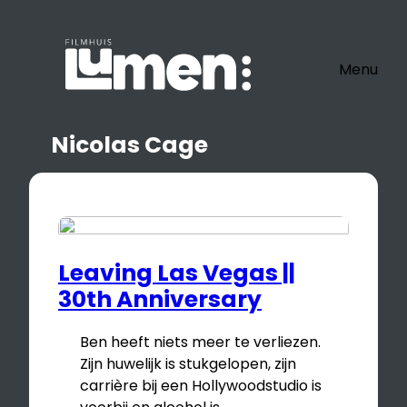
Ga
naar
de
Menu
inhoud
Nicolas Cage
Leaving Las Vegas ||
30th Anniversary
Ben heeft niets meer te verliezen.
Zijn huwelijk is stukgelopen, zijn
carrière bij een Hollywoodstudio is