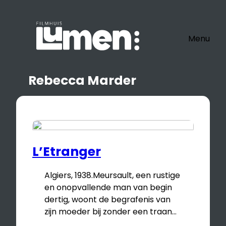
Ga
naar
de
Menu
inhoud
Rebecca Marder
L’Etranger
Algiers, 1938.Meursault, een rustige
en onopvallende man van begin
dertig, woont de begrafenis van
zijn moeder bij zonder een traan…