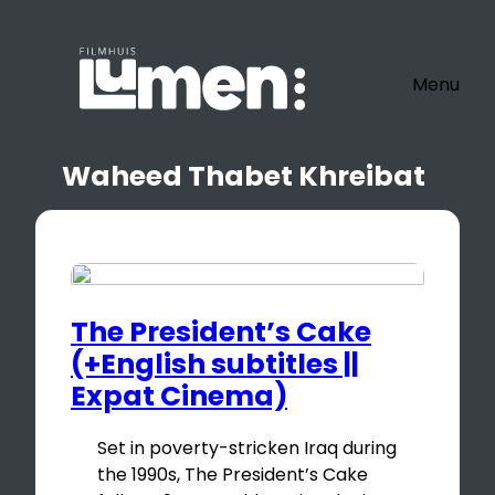
Ga
naar
de
Menu
inhoud
Waheed Thabet Khreibat
The President’s Cake
(+English subtitles ||
Expat Cinema)
Set in poverty-stricken Iraq during
the 1990s, The President’s Cake