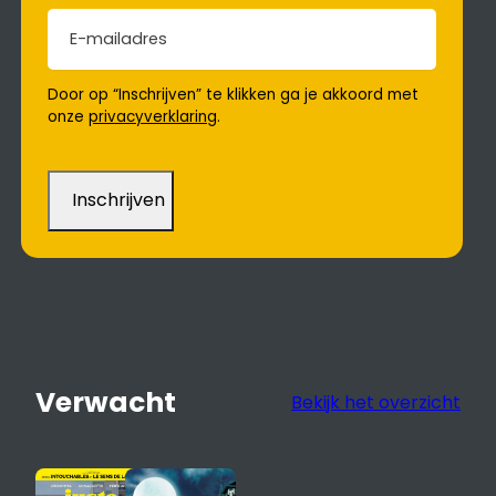
E-mailadres
(Vereist)
Door op “Inschrijven” te klikken ga je akkoord met
onze
privacyverklaring
.
Verwacht
Bekijk het overzicht