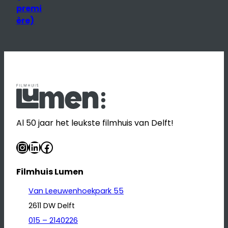
premi
ère)
Al 50 jaar het leukste filmhuis van Delft!
Instagram
LinkedIn
Facebook
Filmhuis Lumen
Van Leeuwenhoekpark 55
2611 DW Delft
015 – 2140226