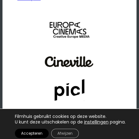
Filmhuis gebruikt cookies op deze website.
U kunt deze uitschakelen op de
instellingen
pagina.
© 2026
·
Website door
Raadhuis
Privacybeleid
Accepteren
Afwijzen