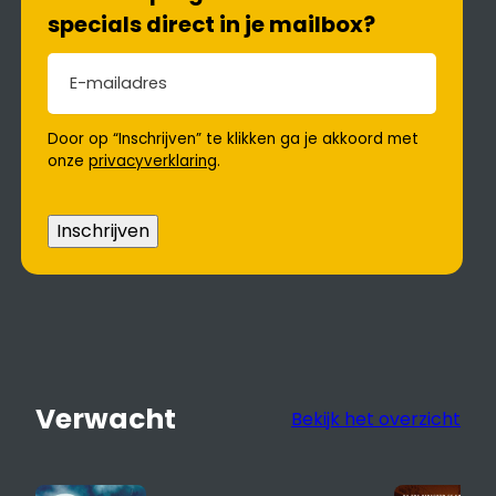
specials direct in je mailbox?
E-mailadres
(Vereist)
Door op “Inschrijven” te klikken ga je akkoord met
onze
privacyverklaring
.
Inschrijven
Verwacht
Bekijk het overzicht