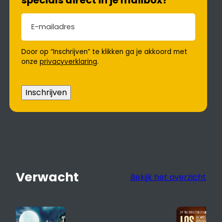
specials direct in je mailbox?
E-mailadres
(Vereist)
Door op “Inschrijven” te klikken ga je akkoord met
onze
privacyverklaring
.
Inschrijven
Verwacht
Bekijk het overzicht