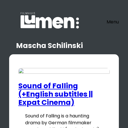
Ga
naar
de
Menu
inhoud
Mascha Schilinski
Sound of Falling
(+English subtitles ||
Expat Cinema)
Sound of Falling is a haunting
drama by German filmmaker