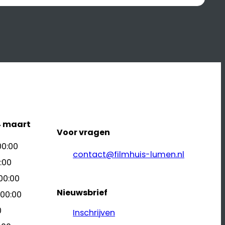
4 maart
Voor vragen
00:00
contact@filmhuis-lumen.nl
:00
00:00
Nieuwsbrief
 00:00
0
Inschrijven