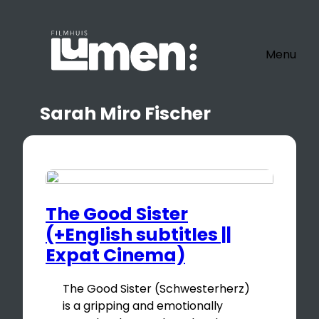
Ga
naar
de
Menu
inhoud
Sarah Miro Fischer
The Good Sister
(+English subtitles ||
Expat Cinema)
The Good Sister (Schwesterherz)
is a gripping and emotionally