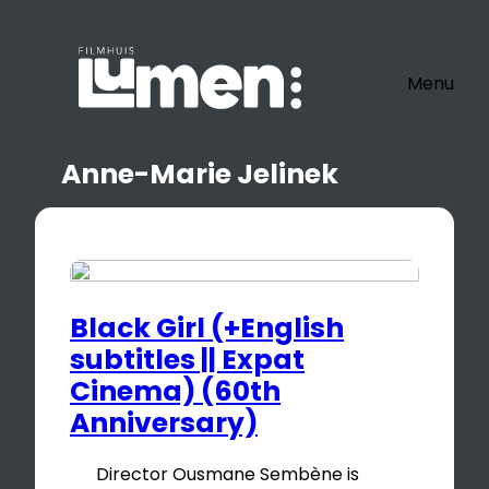
Ga
naar
de
Menu
inhoud
Anne-Marie Jelinek
Black Girl (+English
subtitles || Expat
Cinema) (60th
Anniversary)
Director Ousmane Sembène is