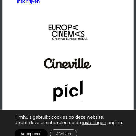
Inschrijven
Filmhuis gebruikt cookies op deze website.
U kunt deze uitschakelen op de
instellingen
pagina.
© 2026
·
Website door
Raadhuis
Privacybeleid
Accepteren
Afwijzen