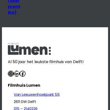
(voor
premi
ère)
Al 50 jaar het leukste filmhuis van Delft!
Instagram
LinkedIn
Facebook
Filmhuis Lumen
Van Leeuwenhoekpark 55
2611 DW Delft
015 – 2140226