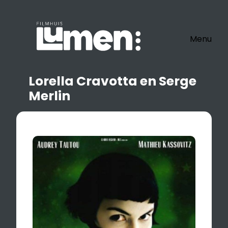
Ga
naar
de
Menu
inhoud
Lorella Cravotta en Serge
Merlin