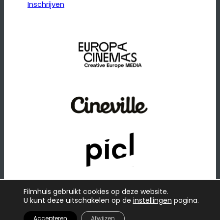
Inschrijven
Filmhuis gebruikt cookies op deze website.
U kunt deze uitschakelen op de
instellingen
pagina.
© 2026
·
Website door
Raadhuis
Privacybeleid
Accepteren
Afwijzen