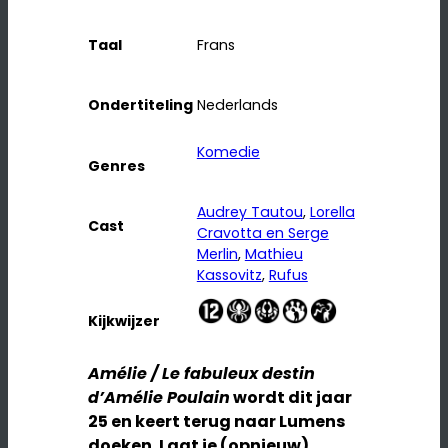
Taal
Frans
Ondertiteling
Nederlands
Komedie
Genres
Audrey Tautou
, 
Lorella
Cast
Cravotta en Serge
Merlin
, 
Mathieu
Kassovitz
, 
Rufus
Kijkwijzer
Amélie / Le fabuleux destin
d’Amélie Poulain
wordt dit jaar
25 en keert terug naar Lumens
doeken. Laat je (opnieuw)