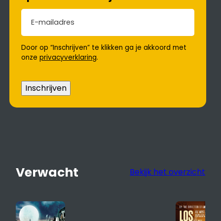
E-mailadres
(Vereist)
Door op “Inschrijven” te klikken ga je akkoord met
onze
privacyverklaring
.
Inschrijven
Verwacht
Bekijk het overzicht