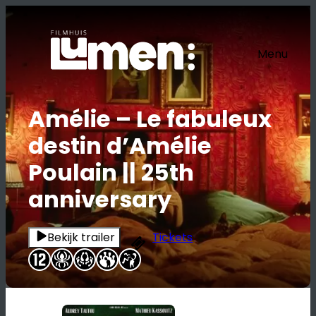
Ga
naar
de
Menu
inhoud
Amélie – Le fabuleux
destin d’Amélie
Poulain || 25th
anniversary
Bekijk trailer
Tickets