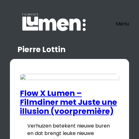
Ga
naar
de
Menu
inhoud
Pierre Lottin
Flow X Lumen –
Filmdiner met Juste une
illusion (voorpremière)
Verhuizen betekent nieuwe buren
en dat brengt leuke nieuwe