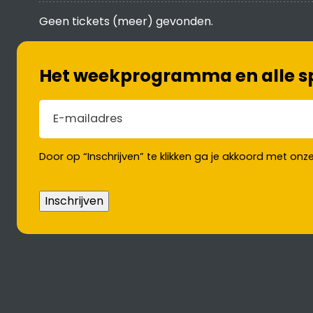
Geen tickets (meer) gevonden.
Het weekprogramma en alle spe
E-mailadres
(Vereist)
Door op “Inschrijven” te klikken ga je akkoord met onz
Inschrijven