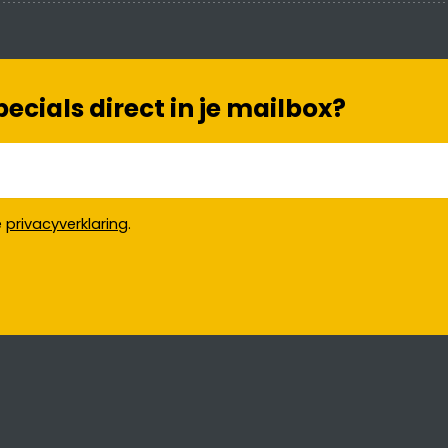
cials direct in je mailbox?
e
privacyverklaring
.