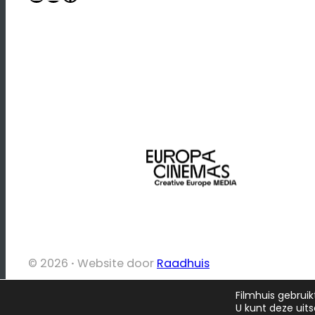
© 2026
·
Website door
Raadhuis
Filmhuis gebruik
U kunt deze uit