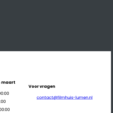
L
4 maart
Voor vragen
00:00
contact@filmhuis-lumen.nl
:00
00:00