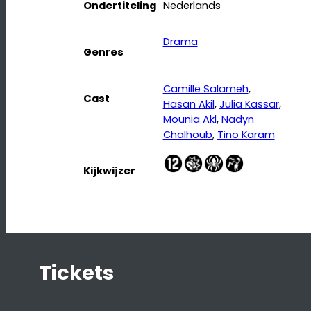
Ondertiteling
Nederlands
Drama
Genres
Camille Salameh
, 
Cast
Hasan Akil
, 
Julia Kassar
, 
Mounia Akl
, 
Nadyn
Chalhoub
, 
Tino Karam
Kijkwijzer
Tickets