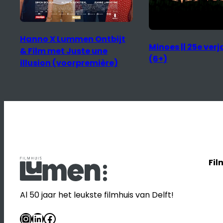
Minoes || 25e verjaardag
(6+)
Fil
Al 50 jaar het leukste filmhuis van Delft!
Instagram
LinkedIn
Facebook