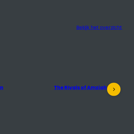
Bekijk het overzicht
s of Amziah King
Docu Salon: The Desert of
the Real + nagesprek met
regisseur