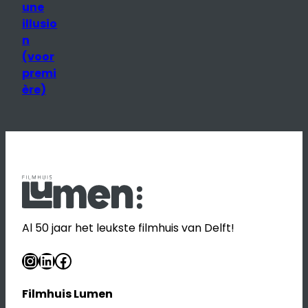
une
illusio
n
(voor
premi
ère)
Al 50 jaar het leukste filmhuis van Delft!
Instagram
LinkedIn
Facebook
Filmhuis Lumen