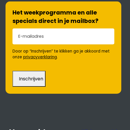
Het weekprogramma en alle
specials direct in je mailbox?
E-mailadres
(Vereist)
Door op “Inschrijven” te klikken ga je akkoord met
onze
privacyverklaring
.