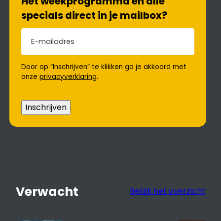
Het weekprogramma en alle
specials direct in je mailbox?
E-mailadres
(Vereist)
Door op “Inschrijven” te klikken ga je akkoord met
onze
privacyverklaring
.
Inschrijven
Verwacht
Bekijk het overzicht