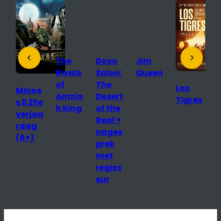
The
Docu
Jim
J
Rivals
Salon:
Queen
Q
of
The
(
Los
Minoe
Amzia
Desert
i
Tigres
s || 25e
h King
of the
s
verjaa
Real +
e
rdag
nages
E
(6+)
prek
met
a
regiss
eur