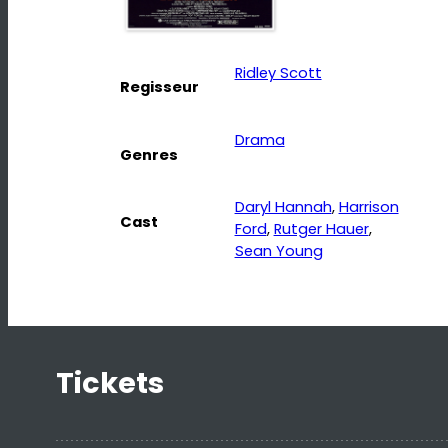
Ridley Scott
Regisseur
Drama
Genres
Daryl Hannah
, 
Harrison
Cast
Ford
, 
Rutger Hauer
, 
Sean Young
Tickets