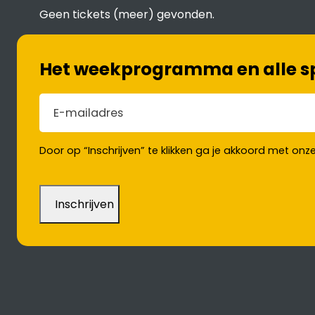
Geen tickets (meer) gevonden.
Het weekprogramma en alle spe
E-mailadres
(Vereist)
Door op “Inschrijven” te klikken ga je akkoord met onz