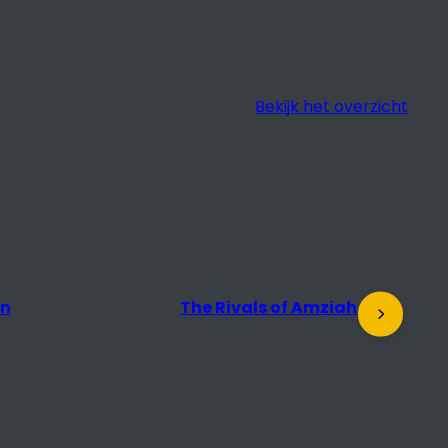
Bekijk het overzicht
s of Amziah King
Docu Salon: The Desert of
the Real + nagesprek met
regisseur