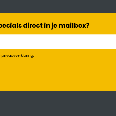
cials direct in je mailbox?
e
privacyverklaring
.