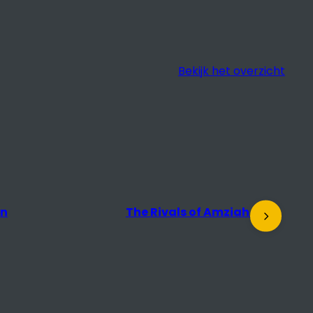
Bekijk het overzicht
s of Amziah King
Docu Salon: The Desert of
the Real + nagesprek met
regisseur