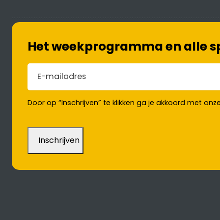
Het weekprogramma en alle spe
E-mailadres
(Vereist)
Door op “Inschrijven” te klikken ga je akkoord met onz