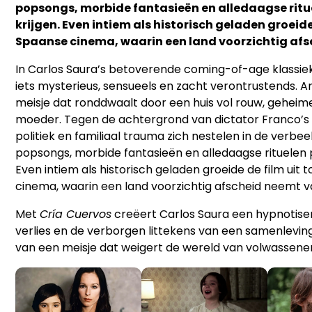
popsongs, morbide fantasieën en alledaagse ritu
krijgen. Even intiem als historisch geladen groeide
Spaanse cinema, waarin een land voorzichtig afs
In Carlos Saura’s betoverende coming-of-age klassieke
iets mysterieus, sensueels en zacht verontrustends. An
meisje dat ronddwaalt door een huis vol rouw, gehei
moeder. Tegen de achtergrond van dictator Franco’s l
politiek en familiaal trauma zich nestelen in de verbe
popsongs, morbide fantasieën en alledaagse rituelen p
Even intiem als historisch geladen groeide de film uit
cinema, waarin een land voorzichtig afscheid neemt va
Met
Cría Cuervos
creëert
Carlos Saura
een hypnotiser
verlies en de verborgen littekens van een samenlevin
van een meisje dat weigert de wereld van volwassen