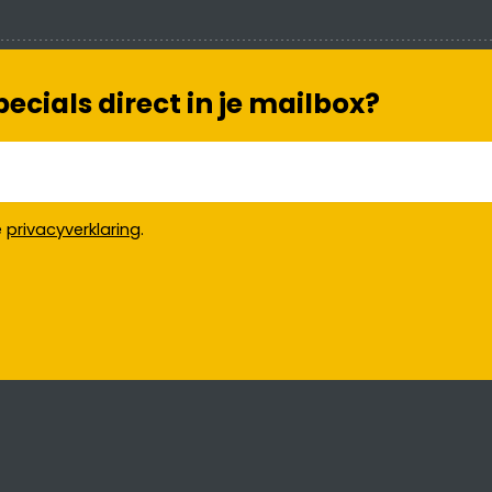
cials direct in je mailbox?
e
privacyverklaring
.