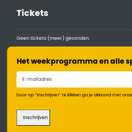
Tickets
Geen tickets (meer) gevonden.
Het weekprogramma en alle spe
E-mailadres
(Vereist)
Door op “Inschrijven” te klikken ga je akkoord met onz