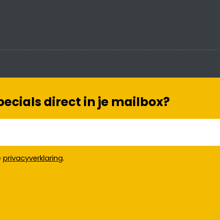
cials direct in je mailbox?
e
privacyverklaring
.