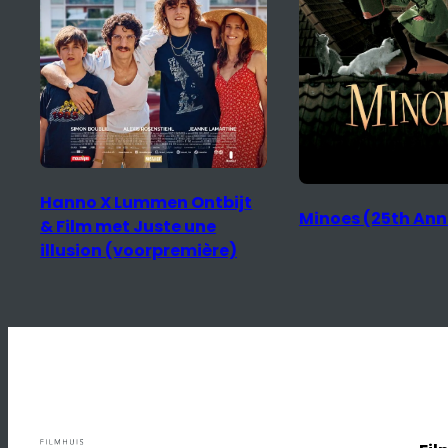
Hanno X Lummen Ontbijt
Minoes (25th Ann
& Film met Juste une
illusion (voorpremière)