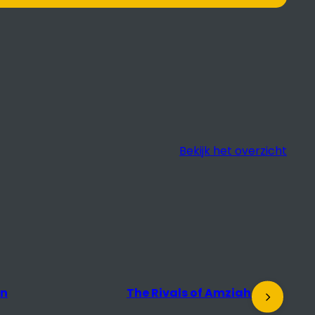
Bekijk het overzicht
en
The Rivals of Amziah King
D
t