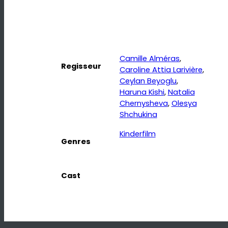
Camille Alméras
, 
Regisseur
Caroline Attia Larivière
, 
Ceylan Beyoglu
, 
Haruna Kishi
, 
Natalia
Chernysheva
, 
Olesya
Shchukina
Kinderfilm
Genres
Cast