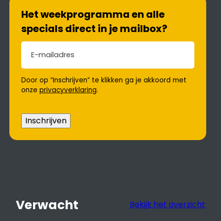
Het weekprogramma en alle
specials direct in je mailbox?
E-mailadres
(Vereist)
Door op “Inschrijven” te klikken ga je akkoord met
onze
privacyverklaring
.
Inschrijven
Verwacht
Bekijk het overzicht