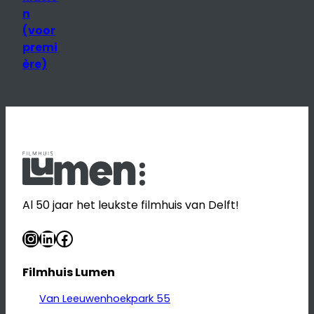
n
(voor
premi
ère)
Al 50 jaar het leukste filmhuis van Delft!
Instagram
LinkedIn
Facebook
Filmhuis Lumen
Van Leeuwenhoekpark 55