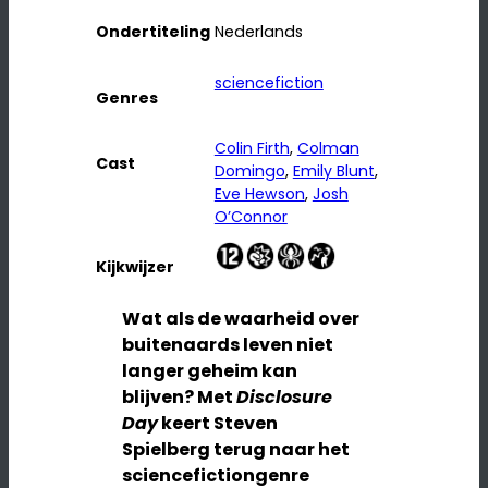
Ondertiteling
Nederlands
sciencefiction
Genres
Colin Firth
, 
Colman
Cast
Domingo
, 
Emily Blunt
, 
Eve Hewson
, 
Josh
O’Connor
Kijkwijzer
Wat als de waarheid over
buitenaards leven niet
langer geheim kan
blijven? Met
Disclosure
Day
keert
Steven
Spielberg
terug naar het
sciencefictiongenre