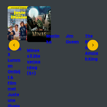
Mariin
Jim
The
D
ka
Queen
Rivals
S
of
T
Hanno
Minoe
Amzia
D
X
s || 25e
h King
o
Lumm
verjaa
R
en
rdag
n
Ontbij
(6+)
p
t &
Film
r
met
e
Juste
une
illusio