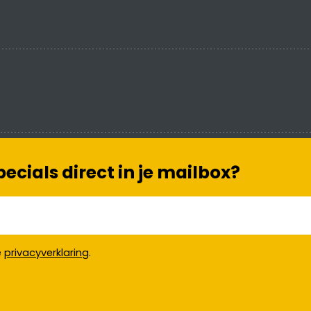
cials direct in je mailbox?
e
privacyverklaring
.