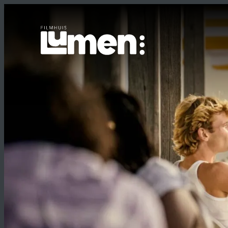
Ga
naar
de
inhoud