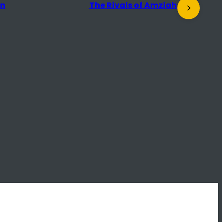
s of Amziah King
Docu Salon: The Desert of
the Real + nagesprek met
regisseur
L