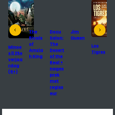
The
Docu
Jim
J
Rivals
Salon:
Queen
Q
of
The
(
Los
Minoe
Amzia
Desert
i
Tigres
s || 25e
h King
of the
s
verjaa
Real +
e
rdag
nages
E
(6+)
prek
met
a
regiss
eur