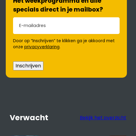
Het weekprogramma en alle
specials direct in je mailbox?
E-mailadres
(Vereist)
Door op “Inschrijven” te klikken ga je akkoord met
onze
privacyverklaring
.
Inschrijven
Verwacht
Bekijk het overzicht