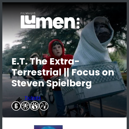
Ga
naar
de
Menu
inhoud
E.T. The Extra-
Terrestrial || Focus on
Steven Spielberg
Tickets