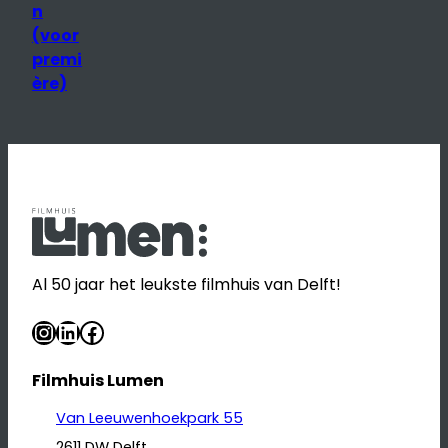
n
(voor
premi
ère)
Al 50 jaar het leukste filmhuis van Delft!
Instagram
LinkedIn
Facebook
Filmhuis Lumen
Van Leeuwenhoekpark 55
2611 DW Delft