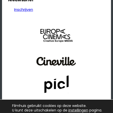
Inschrijven
Filmhuis gebruikt cookies op deze website.
U kunt deze uitschakelen op de
instellingen
pagina.
© 2026
·
Website door
Raadhuis
Privacybeleid