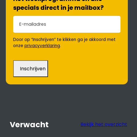
specials direct in je mailbox?
E-mailadres
(Vereist)
Door op “Inschrijven” te klikken ga je akkoord met
onze
privacyverklaring
.
Verwacht
Bekijk het overzicht