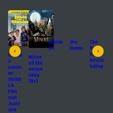
Mariin
Jim
The
D
ka
Queen
Rivals
S
of
T
Hanno
Minoe
Amzia
D
X
s || 25e
h King
o
Lumm
verjaa
R
en
rdag
n
Ontbij
(6+)
p
t &
Film
r
met
e
Juste
une