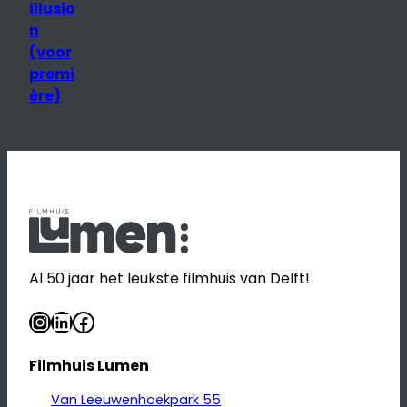
illusio
n
(voor
premi
ère)
Al 50 jaar het leukste filmhuis van Delft!
Instagram
LinkedIn
Facebook
Filmhuis Lumen
Van Leeuwenhoekpark 55