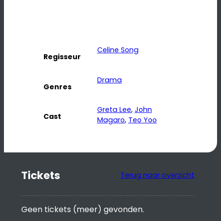
Celine Song
Regisseur
Drama
Genres
Greta Lee
, 
John
Cast
Magaro
, 
Teo Yoo
Tickets
Terug naar overzicht
Geen tickets (meer) gevonden.