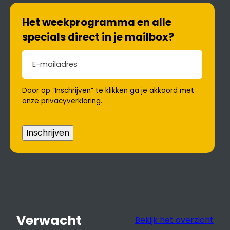
Het weekprogramma en alle
specials direct in je mailbox?
E-mailadres
(Vereist)
Door op “Inschrijven” te klikken ga je akkoord met
onze
privacyverklaring
.
Inschrijven
Verwacht
Bekijk het overzicht