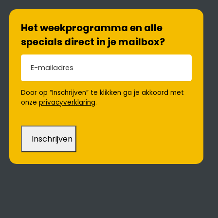
Het weekprogramma en alle
specials direct in je mailbox?
E-mailadres
(Vereist)
Door op “Inschrijven” te klikken ga je akkoord met
onze
privacyverklaring
.