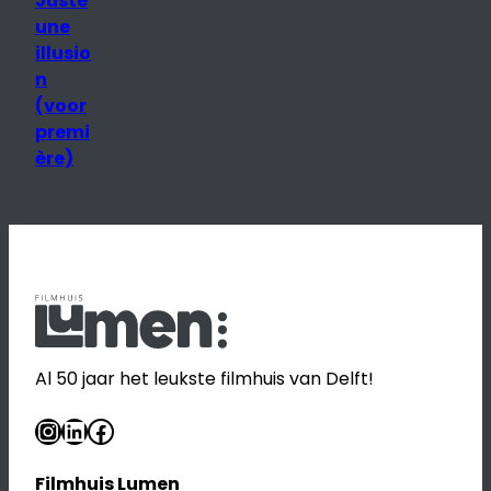
Juste
une
illusio
n
(voor
premi
ère)
Al 50 jaar het leukste filmhuis van Delft!
Instagram
LinkedIn
Facebook
Filmhuis Lumen