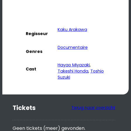
Kaku Arakawa
Regisseur
Documentaire
Genres
Hayao Miyazaki
, 
Cast
Takeshi Honda
, 
Toshio
Suzuki
Tickets
Terug naar overzicht
Geen tickets (meer) gevonden.