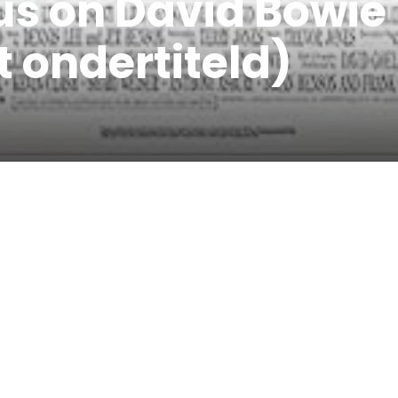
cus on David Bowie
t ondertiteld)