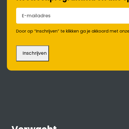
E-mailadres
(Vereist)
Door op “Inschrijven” te klikken ga je akkoord met onz