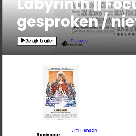
Labyrinth || Fo
gesproken / nie
Bekijk trailer
Tickets
Jim Henson
Regisseur