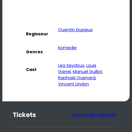
Quentin Dupieux
Regisseur
Komedie
Genres
Lea Seydoux
, 
Louis
Cast
Garrel
, 
Manuel Guillot
, 
Raphaël Quenard
, 
Vincent Lindon
Tickets
Terug naar overzicht