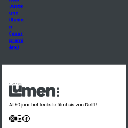
e
Juste
une
illusio
n
(voor
premi
ère)
Al 50 jaar het leukste filmhuis van Delft!
Instagram
LinkedIn
Facebook