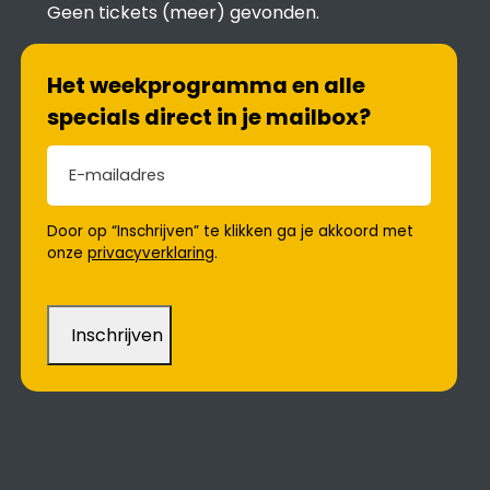
Geen tickets (meer) gevonden.
Het weekprogramma en alle
specials direct in je mailbox?
E-mailadres
(Vereist)
Door op “Inschrijven” te klikken ga je akkoord met
onze
privacyverklaring
.