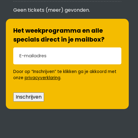
Geen tickets (meer) gevonden.
Het weekprogramma en alle
specials direct in je mailbox?
E-mailadres
(Vereist)
Door op “Inschrijven” te klikken ga je akkoord met
onze
privacyverklaring
.
Inschrijven