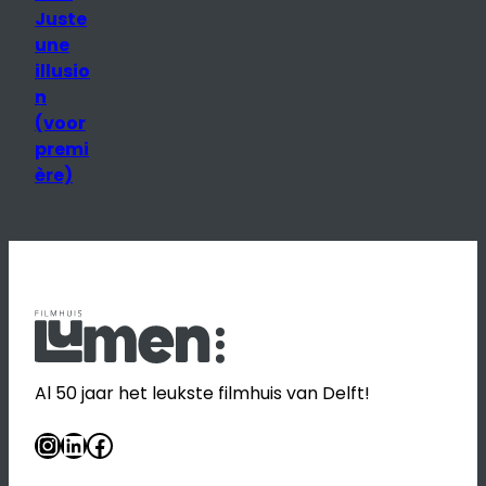
e
Juste
une
illusio
n
(voor
premi
ère)
Al 50 jaar het leukste filmhuis van Delft!
Instagram
LinkedIn
Facebook