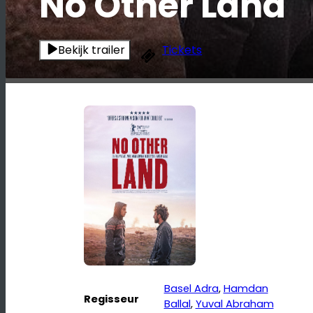
No Other Land
Bekijk trailer
Tickets
Basel Adra
, 
Hamdan
Regisseur
Ballal
, 
Yuval Abraham