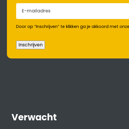
E-mailadres
(Vereist)
Door op “Inschrijven” te klikken ga je akkoord met onz
Inschrijven
Verwacht