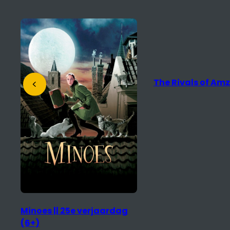
The Rivals of Amziah King
Docu Salon: The D
the Real + nages
regisseur