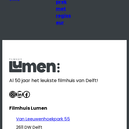
prek
Cinem
met
a)
regiss
eur
Al 50 jaar het leukste filmhuis van Delft!
Instagram
LinkedIn
Facebook
Filmhuis Lumen
Van Leeuwenhoekpark 55
2611 DW Delft