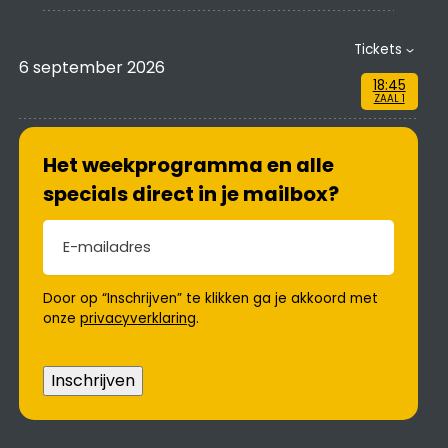
Tickets
6 september 2026
18:45
ZAAL 1
Het weekprogramma en alle
specials direct in je mailbox?
E-mailadres
(Vereist)
Door op “Inschrijven” te klikken ga je akkoord met
onze
privacyverklaring
.
Inschrijven