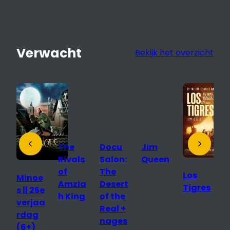
Verwacht
Bekijk het overzicht
The
Docu
Jim
Jim
T
Rivals
Salon:
Queen
Queen
D
of
The
(+Engl
o
Los
e
Amzia
Desert
ish
R
Tigres
e
h King
of the
subtitl
a
Real +
es ||
nages
Expat