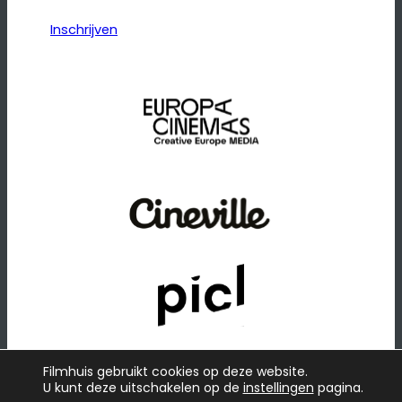
Inschrijven
Filmhuis gebruikt cookies op deze website.
U kunt deze uitschakelen op de
instellingen
pagina.
© 2026
·
Website door
Raadhuis
Privacybeleid