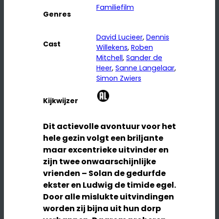
Familiefilm
Genres
David Lucieer
, 
Dennis
Cast
Willekens
, 
Roben
Mitchell
, 
Sander de
Heer
, 
Sanne Langelaar
, 
Simon Zwiers
Kijkwijzer
Dit actievolle avontuur voor het
hele gezin volgt een briljante
maar excentrieke uitvinder en
zijn twee onwaarschijnlijke
vrienden – Solan de gedurfde
ekster en Ludwig de timide egel.
Door alle mislukte uitvindingen
worden zij bijna uit hun dorp