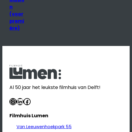
n
(voor
premi
ère)
Al 50 jaar het leukste filmhuis van Delft!
Instagram
LinkedIn
Facebook
Filmhuis Lumen
Van Leeuwenhoekpark 55