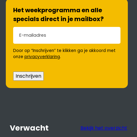
Het weekprogramma en alle
specials direct in je mailbox?
E-mailadres
(Vereist)
Door op “Inschrijven” te klikken ga je akkoord met
onze
privacyverklaring
.
Inschrijven
Verwacht
Bekijk het overzicht