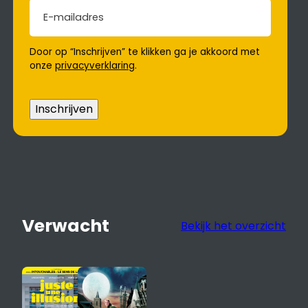
E-mailadres
(Vereist)
Door op “Inschrijven” te klikken ga je akkoord met
onze
privacyverklaring
.
Inschrijven
Verwacht
Bekijk het overzicht