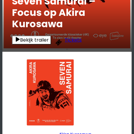
Seven Samurai –
Focus op Akira
Kurosawa
Bekijk trailer
Tickets