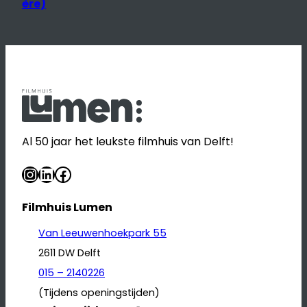
ère)
Al 50 jaar het leukste filmhuis van Delft!
Instagram
LinkedIn
Facebook
Filmhuis Lumen
Van Leeuwenhoekpark 55
2611 DW Delft
015 – 2140226
(Tijdens openingstijden)