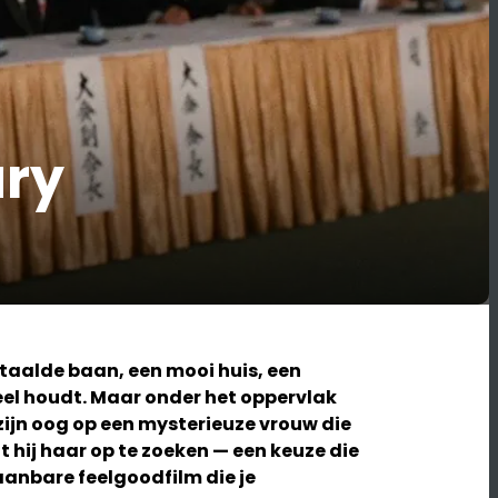
ary
etaalde baan, een mooi huis, een
veel houdt. Maar onder het oppervlak
t zijn oog op een mysterieuze vrouw die
 hij haar op te zoeken — een keuze die
aanbare feelgoodfilm die je