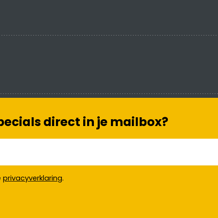
cials direct in je mailbox?
e
privacyverklaring
.