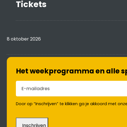
Tickets
8 oktober 2026
Het weekprogramma en alle spe
E-mailadres
(Vereist)
Door op “Inschrijven” te klikken ga je akkoord met onz