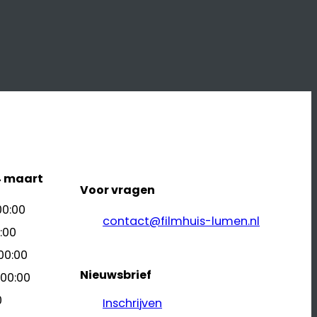
L
4 maart
Voor vragen
00:00
contact@filmhuis-lumen.nl
:00
00:00
Nieuwsbrief
 00:00
0
Inschrijven