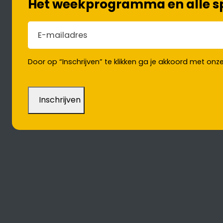
Het weekprogramma en alle spe
E-mailadres
(Vereist)
Door op “Inschrijven” te klikken ga je akkoord met onz