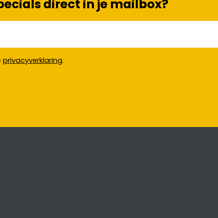
cials direct in je mailbox?
e
privacyverklaring
.