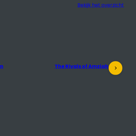
Bekijk het overzicht
s of Amziah King
Docu Salon: The Desert of
the Real + nagesprek met
regisseur