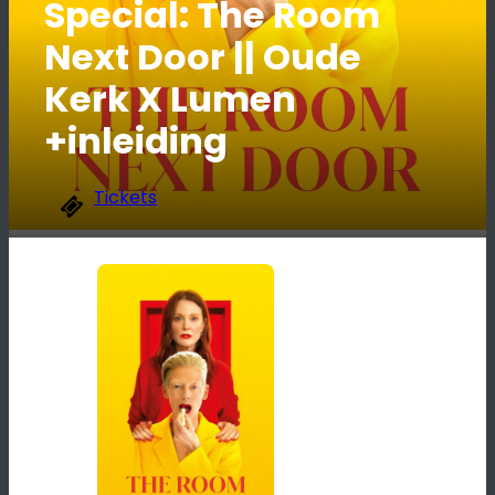
Special: The Room
Next Door || Oude
Kerk X Lumen
+inleiding
Tickets