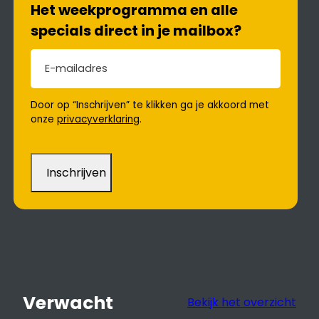
Het weekprogramma en alle
specials direct in je mailbox?
E-mailadres
(Vereist)
Door op “Inschrijven” te klikken ga je akkoord met
onze
privacyverklaring
.
Verwacht
Bekijk het overzicht