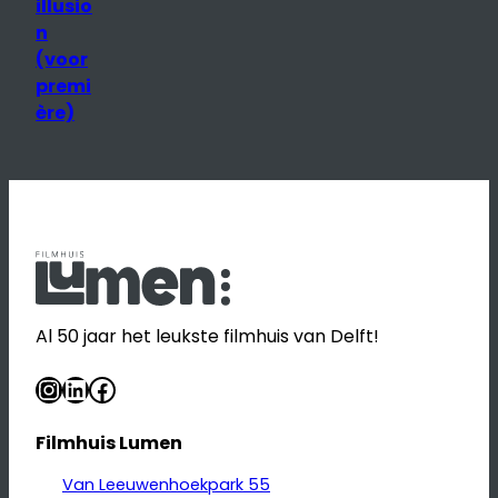
illusio
n
(voor
premi
ère)
Al 50 jaar het leukste filmhuis van Delft!
Instagram
LinkedIn
Facebook
Filmhuis Lumen
Van Leeuwenhoekpark 55