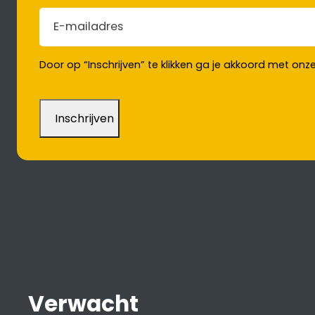
E-mailadres
(Vereist)
Door op “Inschrijven” te klikken ga je akkoord met onz
Verwacht