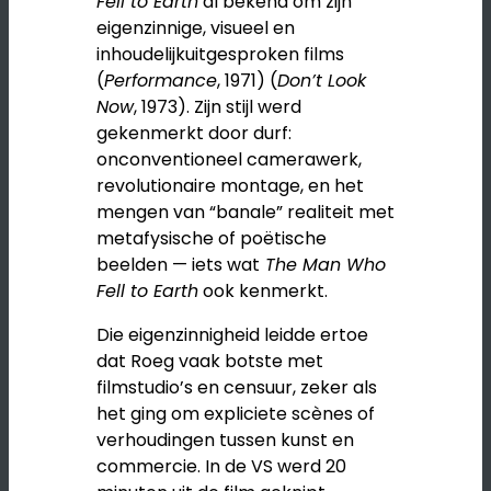
Fell to Earth
al bekend om zijn
eigenzinnige, visueel en
inhoudelijkuitgesproken films
(
Performance
, 1971) (
Don’t Look
Now
, 1973). Zijn stijl werd
gekenmerkt door durf:
onconventioneel camerawerk,
revolutionaire montage, en het
mengen van “banale” realiteit met
metafysische of poëtische
beelden — iets wat
The Man Who
Fell to Earth
ook kenmerkt.
Die eigenzinnigheid leidde ertoe
dat Roeg vaak botste met
filmstudio’s en censuur, zeker als
het ging om expliciete scènes of
verhoudingen tussen kunst en
commercie. In de VS werd 20