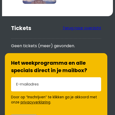
Tickets
Terug naar overzicht
Geen tickets (meer) gevonden.
Het weekprogramma en alle
specials direct in je mailbox?
E-mailadres
(Vereist)
Door op “Inschrijven” te klikken ga je akkoord met
onze
privacyverklaring
.