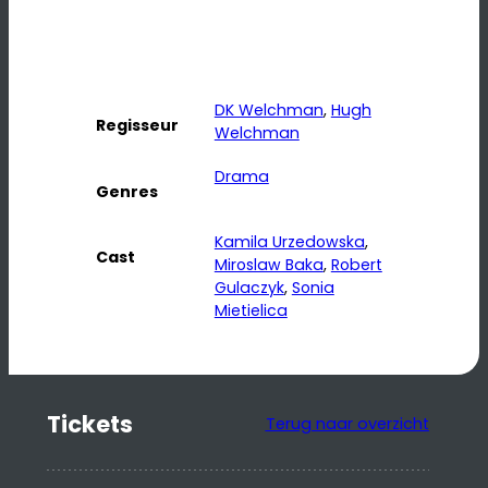
DK Welchman
, 
Hugh
Regisseur
Welchman
Drama
Genres
Kamila Urzedowska
, 
Cast
Miroslaw Baka
, 
Robert
Gulaczyk
, 
Sonia
Mietielica
Tickets
Terug naar overzicht