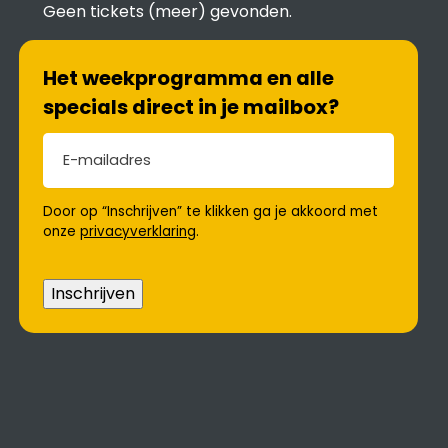
Geen tickets (meer) gevonden.
Het weekprogramma en alle
specials direct in je mailbox?
E-mailadres
(Vereist)
Door op “Inschrijven” te klikken ga je akkoord met
onze
privacyverklaring
.
Inschrijven