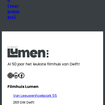
n
(voor
premi
ère)
Al 50 jaar het leukste filmhuis van Delft!
Instagram
LinkedIn
Facebook
Filmhuis Lumen
Van Leeuwenhoekpark 55
2611 DW Delft