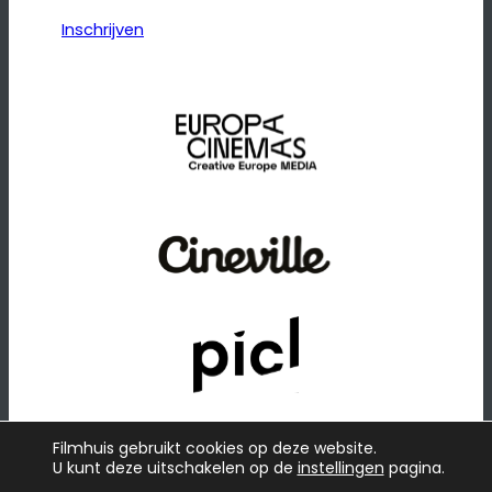
Inschrijven
Filmhuis gebruikt cookies op deze website.
U kunt deze uitschakelen op de
instellingen
pagina.
© 2026
·
Website door
Raadhuis
Privacybeleid