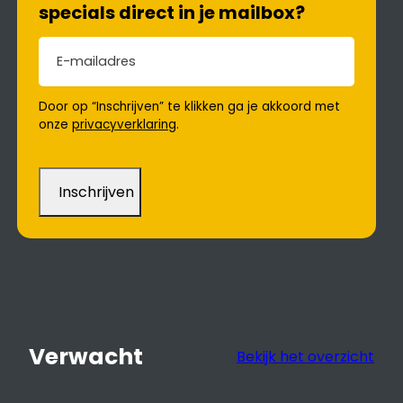
specials direct in je mailbox?
E-mailadres
(Vereist)
Door op “Inschrijven” te klikken ga je akkoord met
onze
privacyverklaring
.
Verwacht
Bekijk het overzicht