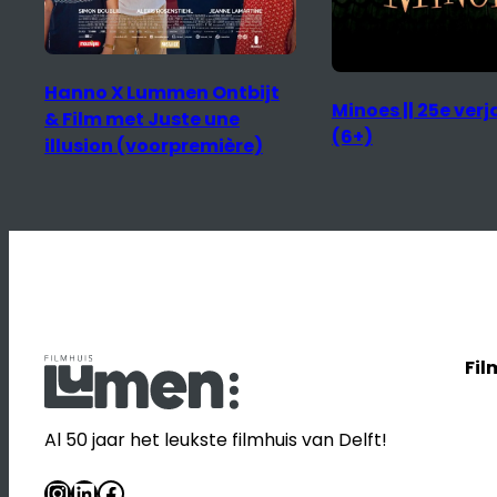
Hanno X Lummen Ontbijt
Minoes || 25e ver
& Film met Juste une
(6+)
illusion (voorpremière)
Fil
Al 50 jaar het leukste filmhuis van Delft!
Instagram
LinkedIn
Facebook