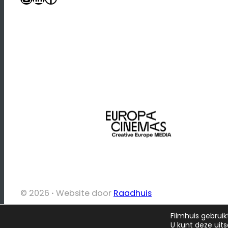
© 2026
·
Website door
Raadhuis
Filmhuis gebruik
U kunt deze uit