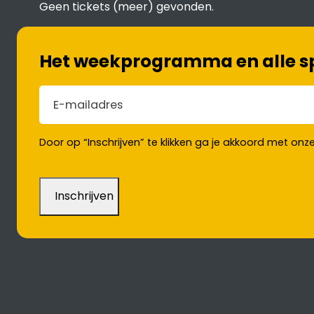
Geen tickets (meer) gevonden.
Het weekprogramma en alle spe
E-mailadres
(Vereist)
Door op “Inschrijven” te klikken ga je akkoord met onz