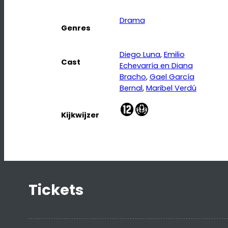
Drama
Genres
Diego Luna
, 
Emilio
Cast
Echevarría en Diana
Bracho
, 
Gael García
Bernal
, 
Maribel Verdú
Kijkwijzer
Tickets