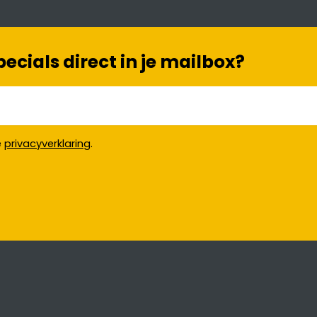
cials direct in je mailbox?
e
privacyverklaring
.