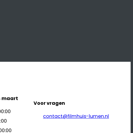
4 maart
Voor vragen
00:00
contact@filmhuis-lumen.nl
:00
00:00