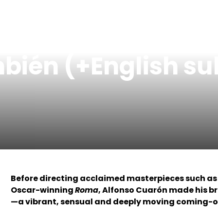
én (+English subt
Before directing acclaimed masterpieces such a
Oscar-winning
Roma
,
Alfonso Cuarón
made his b
—a vibrant, sensual and deeply moving coming-o