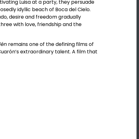
vating Luisa at a party, they persuade
sedly idyllic beach of Boca del Cielo.
ado, desire and freedom gradually
ree with love, friendship and the
ién
remains one of the defining films of
rón’s extraordinary talent. A film that