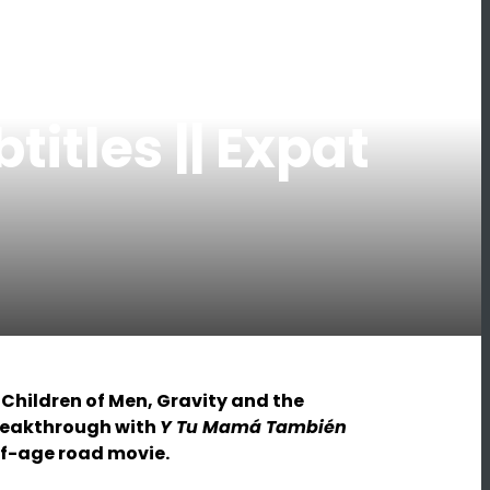
itles || Expat
s
Children of Men
,
Gravity
and the
reakthrough with
Y Tu Mamá También
f-age road movie.