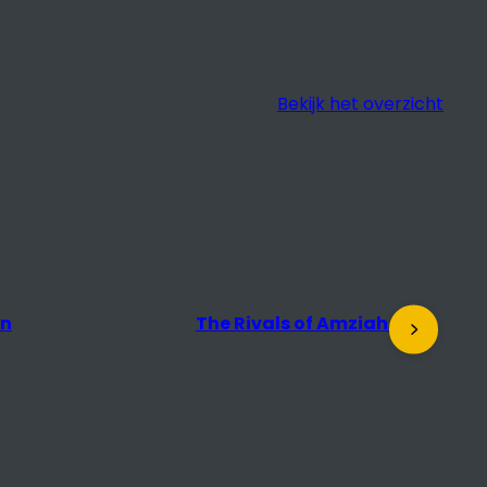
Bekijk het overzicht
en
The Rivals of Amziah King
D
t
r