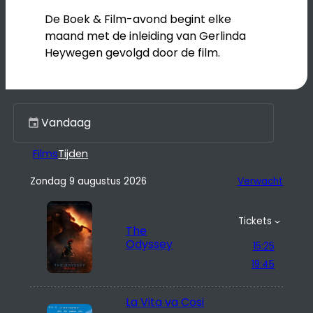
De Boek & Film-avond begint elke
maand met de inleiding van Gerlinda
Heywegen gevolgd door de film.
Kies een dag
Films
Tijden
Zondag 9 augustus 2026
Verwacht
Tickets
The
Odyssey
15:25
19:45
La Vita va Cosi