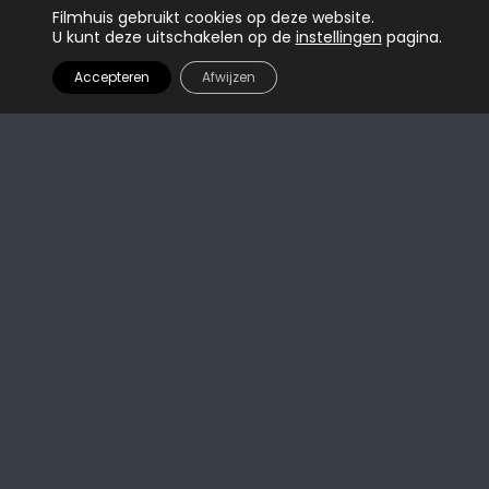
Tickets
Paris, Texas
Filmhuis gebruikt cookies op deze website.
U kunt deze uitschakelen op de
instellingen
pagina.
18:20
Accepteren
Afwijzen
Jour de fête ||
Tickets
Focus on
18:45
Jacques Tati
Tickets
Calle Malaga
19:05
Tickets
Sneak Preview
20:40