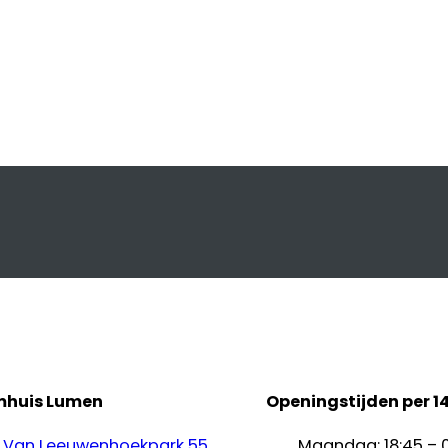
mhuis Lumen
Openingstijden per 1
Van Leeuwenhoekpark 55
Maandag: 18:45 – 