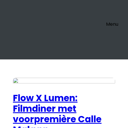
Menu
Flow X Lumen:
Filmdiner met
voorpremière Calle